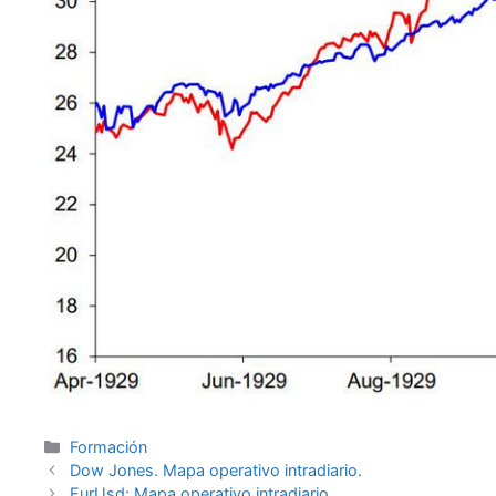
Categorías
Formación
Dow Jones. Mapa operativo intradiario.
EurUsd: Mapa operativo intradiario.