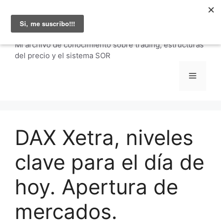
Saltar
Julio Fernández |
al
carteraglobal.com
contenido
Mi archivo de conocimiento sobre trading, estructuras
del precio y el sistema SOR
Menú
DAX Xetra, niveles
clave para el día de
hoy. Apertura de
mercados.