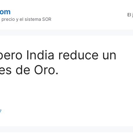
com
El
l precio y el sistema SOR
pero India reduce un
es de Oro.
7