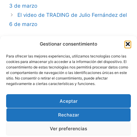
3 de marzo
El video de TRADING de Julio Fernández del
6 de marzo
Gestionar consentimiento
Advertencia
Para ofrecer las mejores experiencias, utilizamos tecnologías como las
cookies para almacenar y/o acceder a la información del dispositivo. El
Política de privacidad
consentimiento de estas tecnologías nos permitirá procesar datos como
el comportamiento de navegación o las identificaciones únicas en este
Aviso legal
sitio. No consentir o retirar el consentimiento, puede afectar
negativamente a ciertas características y funciones.
Política de cookies
Aceptar
Rechazar
Ver preferencias
© 2026 Julio Fernández | carteraglobal.com
• Creado