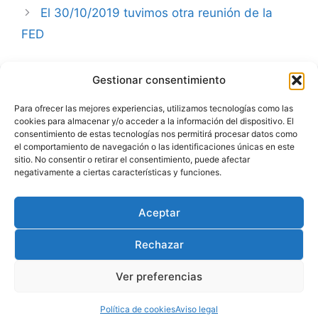
El 30/10/2019 tuvimos otra reunión de la
FED
Gestionar consentimiento
Advertencia
Para ofrecer las mejores experiencias, utilizamos tecnologías como las
cookies para almacenar y/o acceder a la información del dispositivo. El
Política de privacidad
consentimiento de estas tecnologías nos permitirá procesar datos como
el comportamiento de navegación o las identificaciones únicas en este
Aviso legal
sitio. No consentir o retirar el consentimiento, puede afectar
negativamente a ciertas características y funciones.
Política de cookies
Aceptar
Rechazar
Ver preferencias
© 2026 Julio Fernández | carteraglobal.com
• Creado
con
GeneratePress
Política de cookies
Aviso legal