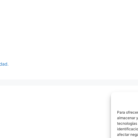
idad.
Para ofrecer
almacenar y/
tecnologías
identificaci
afectar nega