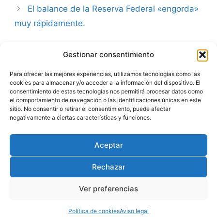
El balance de la Reserva Federal «engorda»
muy rápidamente.
Gestionar consentimiento
Advertencia
Para ofrecer las mejores experiencias, utilizamos tecnologías como las
cookies para almacenar y/o acceder a la información del dispositivo. El
Política de privacidad
consentimiento de estas tecnologías nos permitirá procesar datos como
el comportamiento de navegación o las identificaciones únicas en este
Aviso legal
sitio. No consentir o retirar el consentimiento, puede afectar
negativamente a ciertas características y funciones.
Política de cookies
Aceptar
Rechazar
Ver preferencias
© 2026 Julio Fernández | carteraglobal.com
• Creado
con
GeneratePress
Política de cookies
Aviso legal