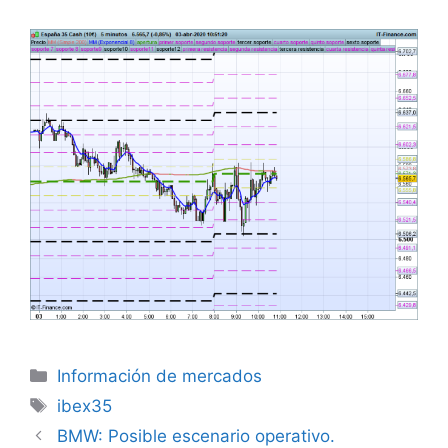
Categorías
Información de mercados
Etiquetas
ibex35
BMW: Posible escenario operativo.