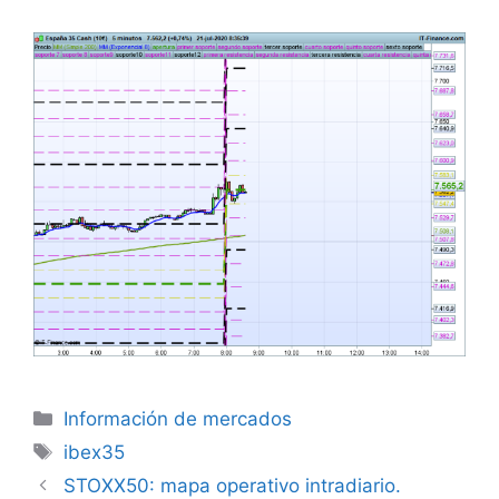
Categorías
Información de mercados
Etiquetas
ibex35
STOXX50: mapa operativo intradiario.