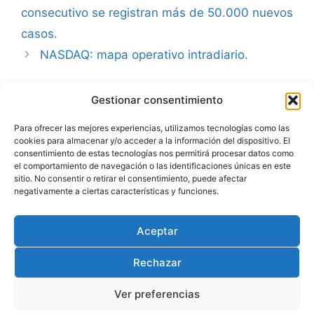
consecutivo se registran más de 50.000 nuevos
casos.
NASDAQ: mapa operativo intradiario.
Gestionar consentimiento
Advertencia
Para ofrecer las mejores experiencias, utilizamos tecnologías como las
cookies para almacenar y/o acceder a la información del dispositivo. El
Política de privacidad
consentimiento de estas tecnologías nos permitirá procesar datos como
el comportamiento de navegación o las identificaciones únicas en este
Aviso legal
sitio. No consentir o retirar el consentimiento, puede afectar
negativamente a ciertas características y funciones.
Política de cookies
Aceptar
Rechazar
Ver preferencias
© 2026 Julio Fernández | carteraglobal.com
• Creado