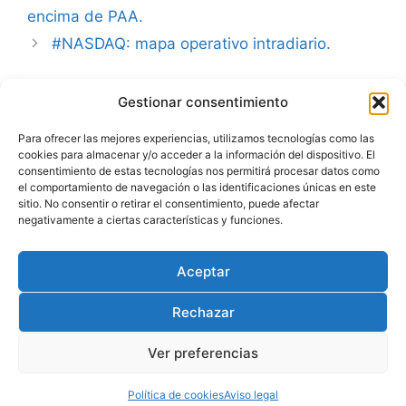
encima de PAA.
#NASDAQ: mapa operativo intradiario.
Gestionar consentimiento
Advertencia
Para ofrecer las mejores experiencias, utilizamos tecnologías como las
cookies para almacenar y/o acceder a la información del dispositivo. El
Política de privacidad
consentimiento de estas tecnologías nos permitirá procesar datos como
el comportamiento de navegación o las identificaciones únicas en este
Aviso legal
sitio. No consentir o retirar el consentimiento, puede afectar
negativamente a ciertas características y funciones.
Política de cookies
Aceptar
Rechazar
Ver preferencias
© 2026 Julio Fernández | carteraglobal.com
• Creado
con
GeneratePress
Política de cookies
Aviso legal