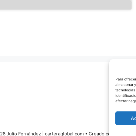
Para ofrecer
almacenar y/
tecnologías
identificaci
afectar nega
A
26 Julio Fernández | carteraglobal.com
• Creado con
Generate