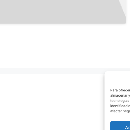
Para ofrecer
almacenar y/
tecnologías
identificaci
afectar nega
A