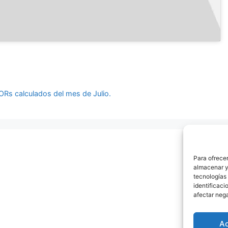
ORs calculados del mes de Julio.
Para ofrecer
almacenar y/
tecnologías
identificaci
afectar nega
A