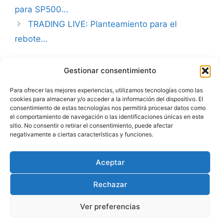
para SP500…
TRADING LIVE: Planteamiento para el
rebote…
Gestionar consentimiento
Advertencia
Para ofrecer las mejores experiencias, utilizamos tecnologías como las
cookies para almacenar y/o acceder a la información del dispositivo. El
Política de privacidad
consentimiento de estas tecnologías nos permitirá procesar datos como
el comportamiento de navegación o las identificaciones únicas en este
Aviso legal
sitio. No consentir o retirar el consentimiento, puede afectar
negativamente a ciertas características y funciones.
Política de cookies
Aceptar
Rechazar
Ver preferencias
© 2026 Julio Fernández | carteraglobal.com
• Creado