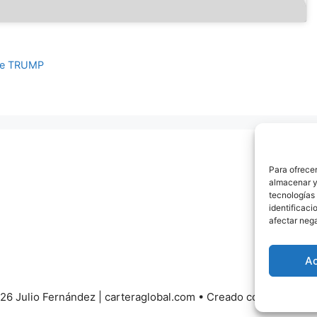
 de TRUMP
Para ofrecer
almacenar y/
tecnologías
identificaci
afectar nega
A
26 Julio Fernández | carteraglobal.com
• Creado con
Generate