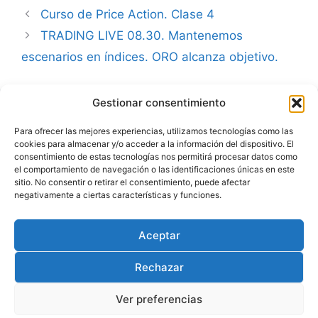
Curso de Price Action. Clase 4
TRADING LIVE 08.30. Mantenemos
escenarios en índices. ORO alcanza objetivo.
Gestionar consentimiento
Advertencia
Para ofrecer las mejores experiencias, utilizamos tecnologías como las
cookies para almacenar y/o acceder a la información del dispositivo. El
Política de privacidad
consentimiento de estas tecnologías nos permitirá procesar datos como
el comportamiento de navegación o las identificaciones únicas en este
Aviso legal
sitio. No consentir o retirar el consentimiento, puede afectar
negativamente a ciertas características y funciones.
Política de cookies
Aceptar
Rechazar
Ver preferencias
© 2026 Julio Fernández | carteraglobal.com
• Creado