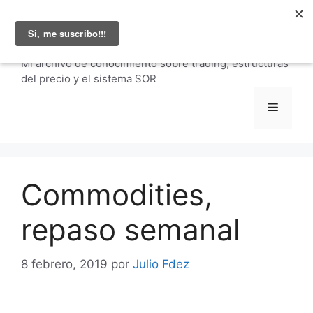
Saltar
Julio Fernández |
al
carteraglobal.com
contenido
Mi archivo de conocimiento sobre trading, estructuras
del precio y el sistema SOR
Menú
Commodities,
repaso semanal
8 febrero, 2019
por
Julio Fdez