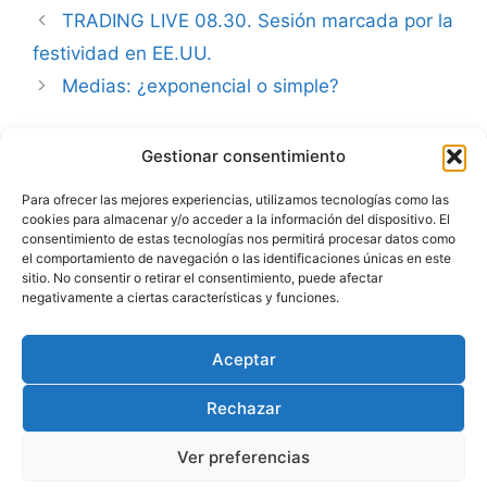
TRADING LIVE 08.30. Sesión marcada por la
festividad en EE.UU.
Medias: ¿exponencial o simple?
Gestionar consentimiento
Advertencia
Para ofrecer las mejores experiencias, utilizamos tecnologías como las
cookies para almacenar y/o acceder a la información del dispositivo. El
Política de privacidad
consentimiento de estas tecnologías nos permitirá procesar datos como
el comportamiento de navegación o las identificaciones únicas en este
Aviso legal
sitio. No consentir o retirar el consentimiento, puede afectar
negativamente a ciertas características y funciones.
Política de cookies
Aceptar
Rechazar
Ver preferencias
© 2026 Julio Fernández | carteraglobal.com
• Creado