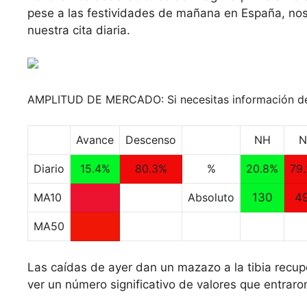
pese a las festividades de mañana en España, nos
nuestra cita diaria.
AMPLITUD DE MERCADO: Si necesitas información de 
Avance
Descenso
NH
N
Diario
15.4%
80.3%
%
20.8%
79
MA10
Absoluto
130
4
MA50
Las caídas de ayer dan un mazazo a la tibia recup
ver un número significativo de valores que entra