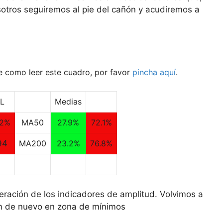
otros seguiremos al pie del cañón y acudiremos a
como leer este cuadro, por favor
pincha aquí
.
L
Medias
.2%
MA50
27.9%
72.1%
94
MA200
23.2%
76.8%
eración de los indicadores de amplitud. Volvimos a
ron de nuevo en zona de mínimos