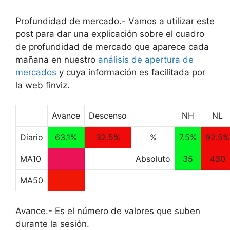
Profundidad de mercado.- Vamos a utilizar este
post para dar una explicación sobre el cuadro
de profundidad de mercado que aparece cada
mañana en nuestro
análisis de apertura de
mercados
y cuya información es facilitada por
la web finviz.
Avance
Descenso
NH
NL
Diario
63.1%
32.5%
%
7.5%
92.5%
MA10
Absoluto
35
430
MA50
Avance.- Es el número de valores que suben
durante la sesión.