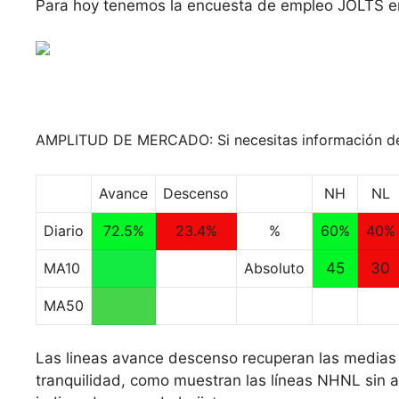
Para hoy tenemos la encuesta de empleo JOLTS e
AMPLITUD DE MERCADO: Si necesitas información de 
Avance
Descenso
NH
NL
Diario
72.5%
23.4%
%
60%
40%
MA10
Absoluto
45
30
MA50
Las lineas avance descenso recuperan las medias
tranquilidad, como muestran las líneas NHNL sin 