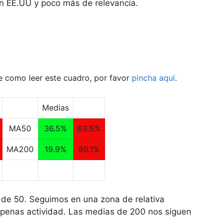
n EE.UU y poco más de relevancia.
como leer este cuadro, por favor
pincha aquí
.
Medias
MA50
36.5%
63.5%
MA200
19.9%
80.1%
 de 50. Seguimos en una zona de relativa
apenas actividad. Las medias de 200 nos siguen