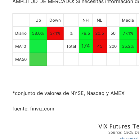
AMPLITUD DE MERCADO: Si necesitas información de 
Up
Down
NH
NL
Media
Diario
58.0%
37.1%
%
79.5
20.5
50
77.1%
174
MA10
Total
45
200
35.2%
MA50
*conjunto de valores de NYSE, Nasdaq y AMEX
fuente: finviz.com