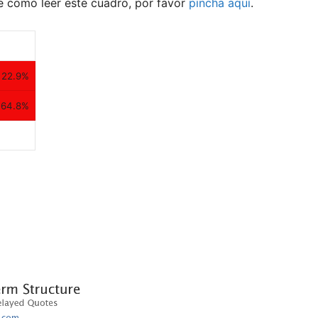
como leer este cuadro, por favor
pincha aquí
.
22.9%
64.8%