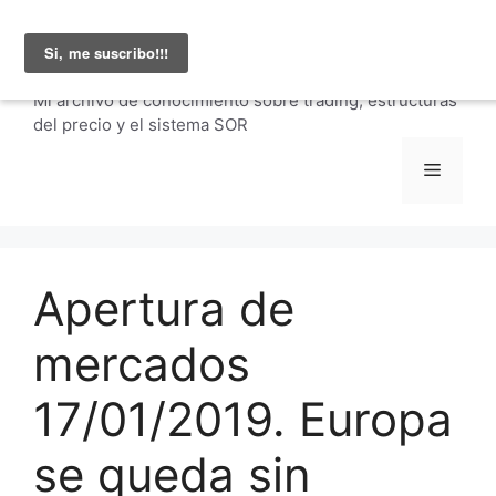
Saltar
Julio Fernández |
al
carteraglobal.com
contenido
Mi archivo de conocimiento sobre trading, estructuras
del precio y el sistema SOR
Menú
Apertura de
mercados
17/01/2019. Europa
se queda sin