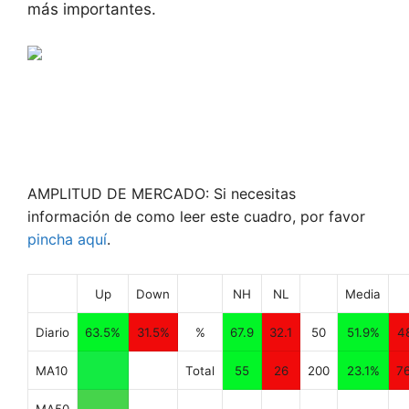
más importantes.
AMPLITUD DE MERCADO: Si necesitas
información de como leer este cuadro, por favor
pincha aquí
.
Up
Down
NH
NL
Media
Diario
63.5%
31.5%
%
67.9
32.1
50
51.9%
4
MA10
Total
55
26
200
23.1%
7