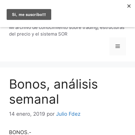
Saltar
Julio Fernández |
al
carteraglobal.com
contenido
Mi archivo de conocimiento sobre trading, estructuras
del precio y el sistema SOR
Menú
Bonos, análisis
semanal
14 enero, 2019
por
Julio Fdez
BONOS.-