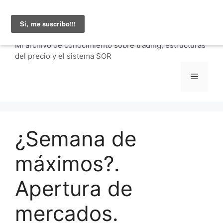
Saltar
Julio Fernández |
al
carteraglobal.com
contenido
Mi archivo de conocimiento sobre trading, estructuras
del precio y el sistema SOR
Menú
¿Semana de
máximos?.
Apertura de
mercados.