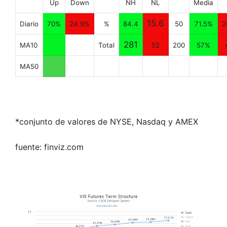
Up
Down
NH
NL
Media
15.6
Diario
70%
24.9%
%
84.4
50
71.5%
2
281
MA10
Total
52
200
57%
MA50
*conjunto de valores de NYSE, Nasdaq y AMEX
fuente: finviz.com