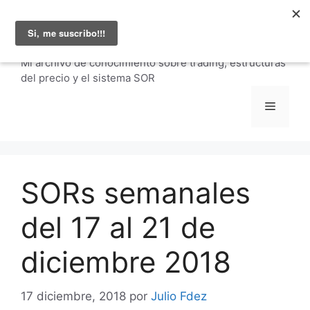
Saltar
Julio Fernández |
al
carteraglobal.com
contenido
Mi archivo de conocimiento sobre trading, estructuras
del precio y el sistema SOR
Menú
SORs semanales
del 17 al 21 de
diciembre 2018
17 diciembre, 2018
por
Julio Fdez