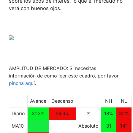
sobre los tipos de interés, lo que el mercado no
verá con buenos ojos.
AMPLITUD DE MERCADO: Si necesitas
información de como leer este cuadro, por favor
pincha aquí
.
Avance
Descenso
NH
NL
Diario
31.3%
64.9%
%
18%
82%
MA10
Absoluto
31
141