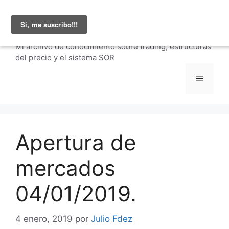
Saltar
Julio Fernández |
al
carteraglobal.com
contenido
Mi archivo de conocimiento sobre trading, estructuras
del precio y el sistema SOR
Menú
Apertura de
mercados
04/01/2019.
4 enero, 2019
por
Julio Fdez