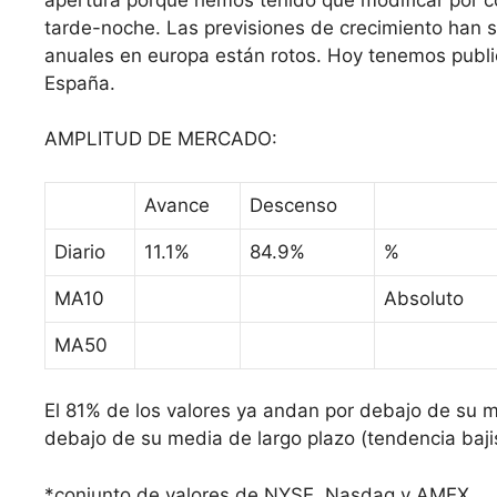
tarde-noche. Las previsiones de crecimiento han s
anuales en europa están rotos. Hoy tenemos public
España.
AMPLITUD DE MERCADO:
Avance
Descenso
Diario
11.1%
84.9%
%
MA10
Absoluto
MA50
El 81% de los valores ya andan por debajo de su 
debajo de su media de largo plazo (tendencia baji
*conjunto de valores de NYSE, Nasdaq y AMEX