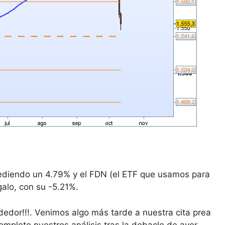
 cediendo un 4.79% y el FDN (el ETF que usamos para
galo, con su -5.21%.
dedor!!!. Venimos algo más tarde a nuestra cita prea
mpleto nuestros análisis tras la debacle de ayer