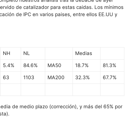
ervido de catalizador para estas caidas. Los mínimos
ación de IPC en varios paises, entre ellos EE.UU y
NH
NL
Medias
5.4%
84.6%
MA50
18.7%
81.3%
63
1103
MA200
32.3%
67.7%
media de medio plazo (corrección), y más del 65% por
sta).