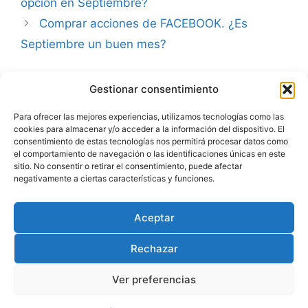
opción en Septiembre?
Comprar acciones de FACEBOOK. ¿Es
Septiembre un buen mes?
Gestionar consentimiento
Advertencia
Para ofrecer las mejores experiencias, utilizamos tecnologías como las
cookies para almacenar y/o acceder a la información del dispositivo. El
Política de privacidad
consentimiento de estas tecnologías nos permitirá procesar datos como
el comportamiento de navegación o las identificaciones únicas en este
Aviso legal
sitio. No consentir o retirar el consentimiento, puede afectar
negativamente a ciertas características y funciones.
Política de cookies
Aceptar
Rechazar
Ver preferencias
© 2026 Julio Fernández | carteraglobal.com
• Creado
con
GeneratePress