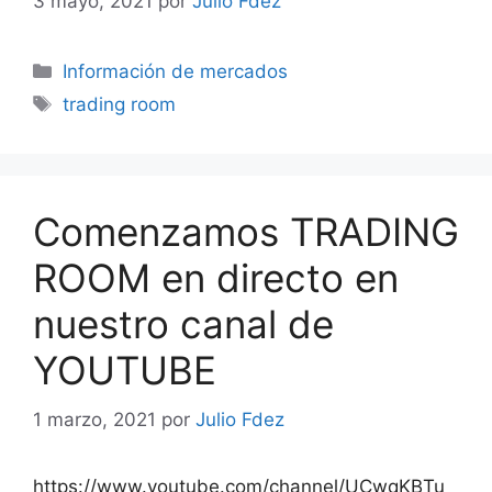
3 mayo, 2021
por
Julio Fdez
Categorías
Información de mercados
Etiquetas
trading room
Comenzamos TRADING
ROOM en directo en
nuestro canal de
YOUTUBE
1 marzo, 2021
por
Julio Fdez
https://www.youtube.com/channel/UCwqKBTu