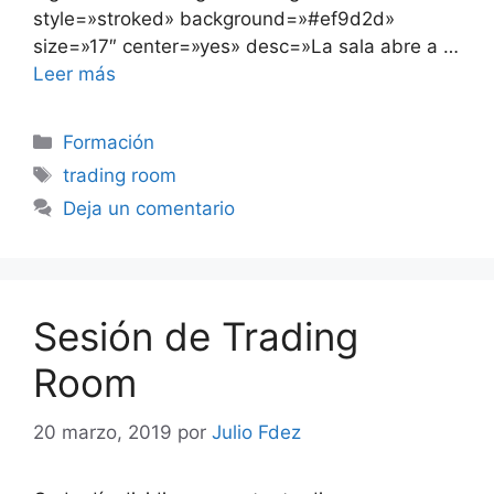
style=»stroked» background=»#ef9d2d»
size=»17″ center=»yes» desc=»La sala abre a …
Leer más
Categorías
Formación
Etiquetas
trading room
Deja un comentario
Sesión de Trading
Room
20 marzo, 2019
por
Julio Fdez