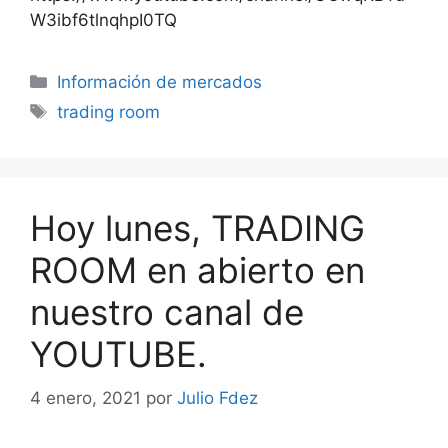
W3ibf6tlnqhpI0TQ
Categorías
Información de mercados
Etiquetas
trading room
Hoy lunes, TRADING
ROOM en abierto en
nuestro canal de
YOUTUBE.
4 enero, 2021
por
Julio Fdez