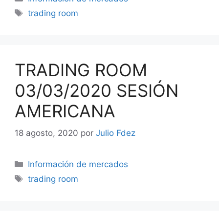
Etiquetas
trading room
TRADING ROOM
03/03/2020 SESIÓN
AMERICANA
18 agosto, 2020
por
Julio Fdez
Categorías
Información de mercados
Etiquetas
trading room