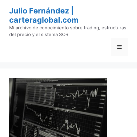
Saltar
Julio Fernández |
al
carteraglobal.com
contenido
Mi archivo de conocimiento sobre trading, estructuras
del precio y el sistema SOR
Menú