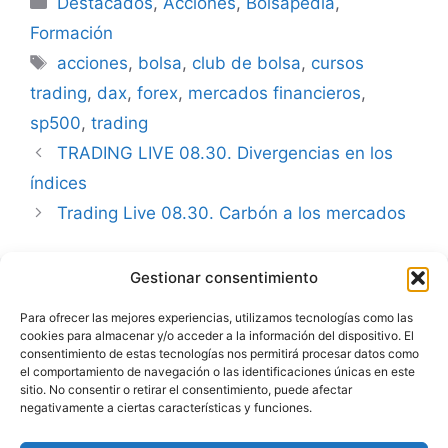
Destacados
,
Acciones
,
Bolsapedia
,
Formación
Etiquetas
acciones
,
bolsa
,
club de bolsa
,
cursos
trading
,
dax
,
forex
,
mercados financieros
,
sp500
,
trading
TRADING LIVE 08.30. Divergencias en los
índices
Trading Live 08.30. Carbón a los mercados
Gestionar consentimiento
Advertencia
Para ofrecer las mejores experiencias, utilizamos tecnologías como las
cookies para almacenar y/o acceder a la información del dispositivo. El
Política de privacidad
consentimiento de estas tecnologías nos permitirá procesar datos como
el comportamiento de navegación o las identificaciones únicas en este
Aviso legal
sitio. No consentir o retirar el consentimiento, puede afectar
negativamente a ciertas características y funciones.
Política de cookies