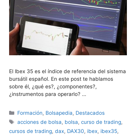
El Ibex 35 es el índice de referencia del sistema
bursátil español. En este post te hablamos
sobre él, ¿qué es?, ¿componentes?,
¿instrumentos para operarlo? …
Categorías
Formación
,
Bolsapedia
,
Destacados
Etiquetas
acciones de bolsa
,
bolsa
,
curso de trading
,
cursos de trading
,
dax
,
DAX30
,
ibex
,
ibex35
,