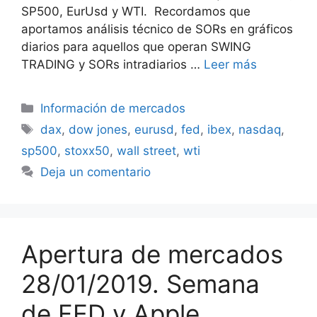
SP500, EurUsd y WTI. Recordamos que
aportamos análisis técnico de SORs en gráficos
diarios para aquellos que operan SWING
TRADING y SORs intradiarios …
Leer más
Categorías
Información de mercados
Etiquetas
dax
,
dow jones
,
eurusd
,
fed
,
ibex
,
nasdaq
,
sp500
,
stoxx50
,
wall street
,
wti
Deja un comentario
Apertura de mercados
28/01/2019. Semana
de FED y Apple