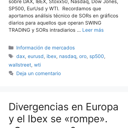
sobre DAX, IBEX, Stoxx50, Nasdaq, Dow Jones,
SP500, EurUsd y WTI. Recordamos que
aportamos análisis técnico de SORs en gráficos
diarios para aquellos que operan SWING
TRADING y SORs intradiarios …
Leer más
Categorías
Información de mercados
Etiquetas
dax
,
eurusd
,
ibex
,
nasdaq
,
oro
,
sp500
,
wallstreet
,
wti
Deja un comentario
Divergencias en Europa
y el Ibex se «rompe».