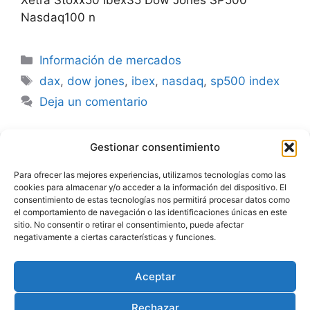
Xetra Stoxx50 Ibex35 Dow Jones SP500
Nasdaq100 n
Categorías
Información de mercados
Etiquetas
dax
,
dow jones
,
ibex
,
nasdaq
,
sp500 index
Deja un comentario
Gestionar consentimiento
Advertencia
Para ofrecer las mejores experiencias, utilizamos tecnologías como las
cookies para almacenar y/o acceder a la información del dispositivo. El
Política de privacidad
consentimiento de estas tecnologías nos permitirá procesar datos como
el comportamiento de navegación o las identificaciones únicas en este
Aviso legal
sitio. No consentir o retirar el consentimiento, puede afectar
negativamente a ciertas características y funciones.
Política de cookies
Aceptar
Rechazar