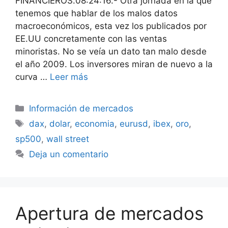
FINANCIEROS.08:24:16.- Otra jornada en la que
tenemos que hablar de los malos datos
macroeconómicos, esta vez los publicados por
EE.UU concretamente con las ventas
minoristas. No se veía un dato tan malo desde
el año 2009. Los inversores miran de nuevo a la
curva …
Leer más
Categorías
Información de mercados
Etiquetas
dax
,
dolar
,
economia
,
eurusd
,
ibex
,
oro
,
sp500
,
wall street
Deja un comentario
Apertura de mercados