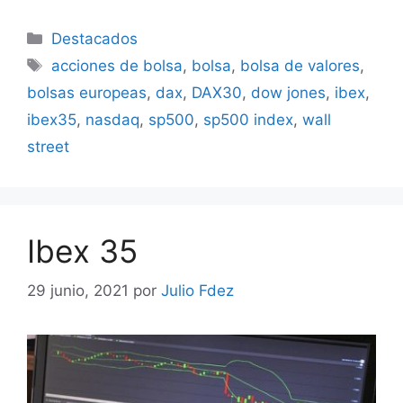
Categorías
Destacados
Etiquetas
acciones de bolsa
,
bolsa
,
bolsa de valores
,
bolsas europeas
,
dax
,
DAX30
,
dow jones
,
ibex
,
ibex35
,
nasdaq
,
sp500
,
sp500 index
,
wall
street
Ibex 35
29 junio, 2021
por
Julio Fdez