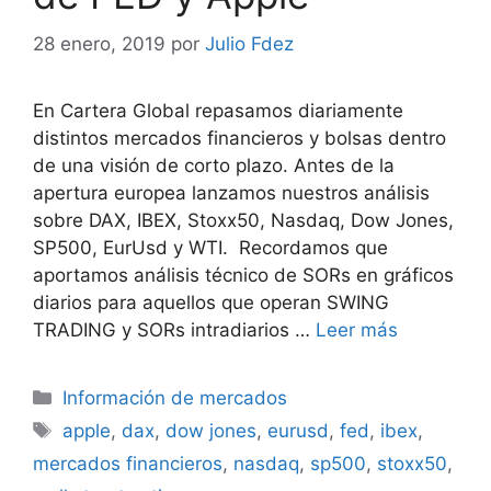
28 enero, 2019
por
Julio Fdez
En Cartera Global repasamos diariamente
distintos mercados financieros y bolsas dentro
de una visión de corto plazo. Antes de la
apertura europea lanzamos nuestros análisis
sobre DAX, IBEX, Stoxx50, Nasdaq, Dow Jones,
SP500, EurUsd y WTI. Recordamos que
aportamos análisis técnico de SORs en gráficos
diarios para aquellos que operan SWING
TRADING y SORs intradiarios …
Leer más
Categorías
Información de mercados
Etiquetas
apple
,
dax
,
dow jones
,
eurusd
,
fed
,
ibex
,
mercados financieros
,
nasdaq
,
sp500
,
stoxx50
,