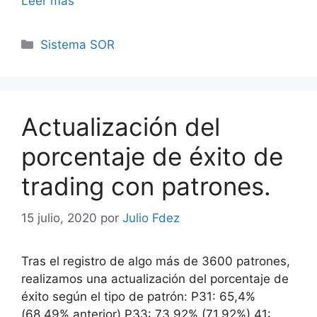
Leer más
Categorías
Sistema SOR
Actualización del
porcentaje de éxito de
trading con patrones.
15 julio, 2020
por
Julio Fdez
Tras el registro de algo más de 3600 patrones,
realizamos una actualización del porcentaje de
éxito según el tipo de patrón: P31: 65,4%
(68.49% anterior) P33: 73.92% (71.92%) 41: