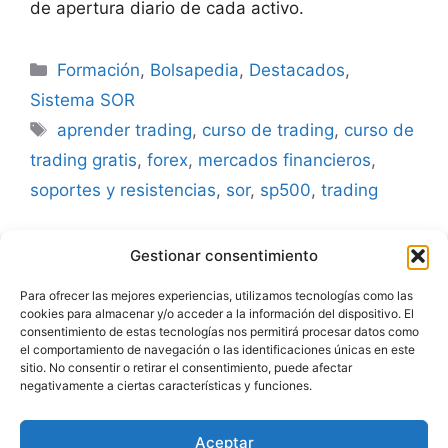
de apertura diario de cada activo.
Categorías
Formación
,
Bolsapedia
,
Destacados
,
Sistema SOR
Etiquetas
aprender trading
,
curso de trading
,
curso de
trading gratis
,
forex
,
mercados financieros
,
soportes y resistencias
,
sor
,
sp500
,
trading
Gestionar consentimiento
Advertencia
Para ofrecer las mejores experiencias, utilizamos tecnologías como las
cookies para almacenar y/o acceder a la información del dispositivo. El
Política de privacidad
consentimiento de estas tecnologías nos permitirá procesar datos como
el comportamiento de navegación o las identificaciones únicas en este
Aviso legal
sitio. No consentir o retirar el consentimiento, puede afectar
negativamente a ciertas características y funciones.
Política de cookies
Aceptar