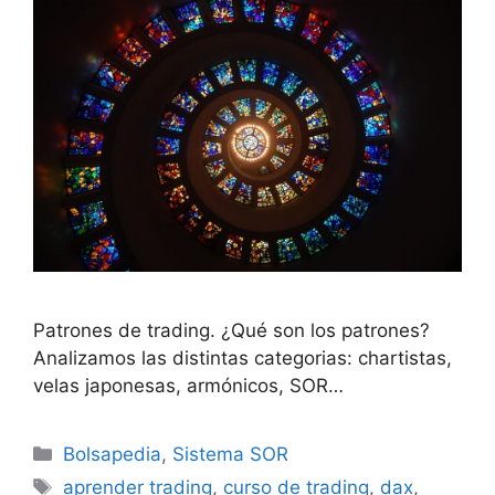
Patrones de trading. ¿Qué son los patrones?
Analizamos las distintas categorias: chartistas,
velas japonesas, armónicos, SOR…
Categorías
Bolsapedia
,
Sistema SOR
Etiquetas
aprender trading
,
curso de trading
,
dax
,