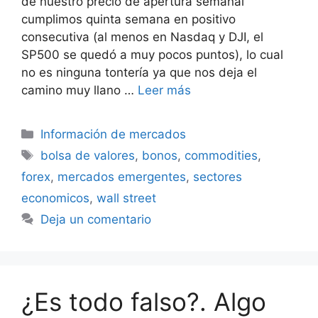
de nuestro precio de apertura semanal
cumplimos quinta semana en positivo
consecutiva (al menos en Nasdaq y DJI, el
SP500 se quedó a muy pocos puntos), lo cual
no es ninguna tontería ya que nos deja el
camino muy llano …
Leer más
Categorías
Información de mercados
Etiquetas
bolsa de valores
,
bonos
,
commodities
,
forex
,
mercados emergentes
,
sectores
economicos
,
wall street
Deja un comentario
¿Es todo falso?. Algo