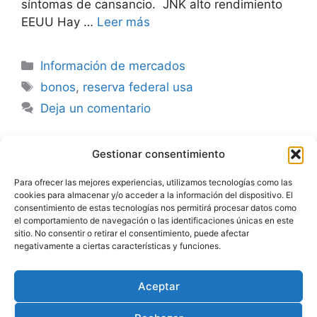
síntomas de cansancio. JNK alto rendimiento
EEUU Hay …
Leer más
Categorías
Información de mercados
Etiquetas
bonos
,
reserva federal usa
Deja un comentario
Gestionar consentimiento
Advertencia
Para ofrecer las mejores experiencias, utilizamos tecnologías como las
cookies para almacenar y/o acceder a la información del dispositivo. El
Política de privacidad
consentimiento de estas tecnologías nos permitirá procesar datos como
el comportamiento de navegación o las identificaciones únicas en este
Aviso legal
sitio. No consentir o retirar el consentimiento, puede afectar
negativamente a ciertas características y funciones.
Política de cookies
Aceptar