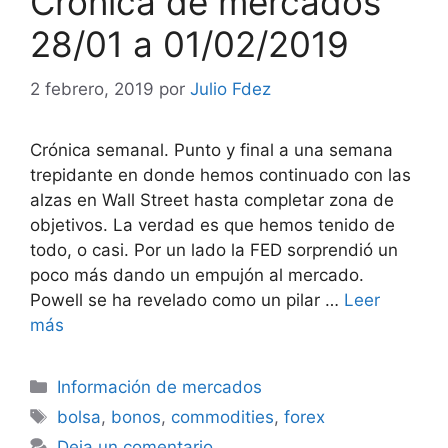
Crónica de mercados
28/01 a 01/02/2019
2 febrero, 2019
por
Julio Fdez
Crónica semanal. Punto y final a una semana
trepidante en donde hemos continuado con las
alzas en Wall Street hasta completar zona de
objetivos. La verdad es que hemos tenido de
todo, o casi. Por un lado la FED sorprendió un
poco más dando un empujón al mercado.
Powell se ha revelado como un pilar …
Leer
más
Categorías
Información de mercados
Etiquetas
bolsa
,
bonos
,
commodities
,
forex
Deja un comentario