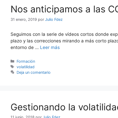
Nos anticipamos a las C
31 enero, 2019
por
Julio Fdez
Seguimos con la serie de vídeos cortos donde expl
plazo y las correcciones mirando a más corto plaz
entorno de …
Leer más
Categorías
Formación
Etiquetas
volatilidad
Deja un comentario
Gestionando la volatilida
11 junio, 2018
por
Julio Fdez