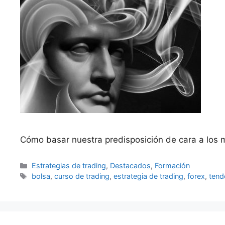
Cómo basar nuestra predisposición de cara a los me
Categorías
Estrategias de trading
,
Destacados
,
Formación
Etiquetas
bolsa
,
curso de trading
,
estrategia de trading
,
forex
,
tend