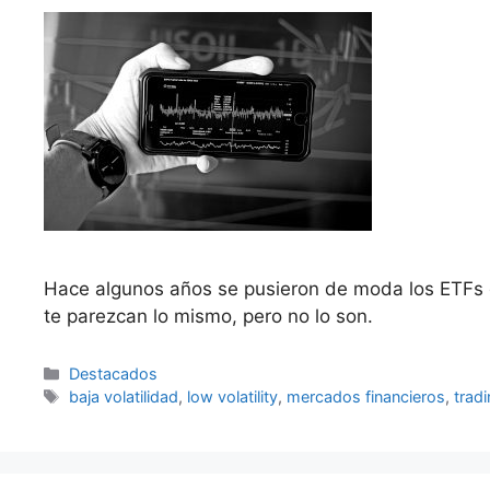
Hace algunos años se pusieron de moda los ETFs de 
te parezcan lo mismo, pero no lo son.
Categorías
Destacados
Etiquetas
baja volatilidad
,
low volatility
,
mercados financieros
,
trad