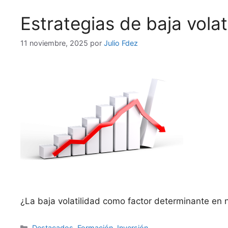
Estrategias de baja volati
11 noviembre, 2025
por
Julio Fdez
¿La baja volatilidad como factor determinante en 
Categorías
Destacados
,
Formación
,
Inversión