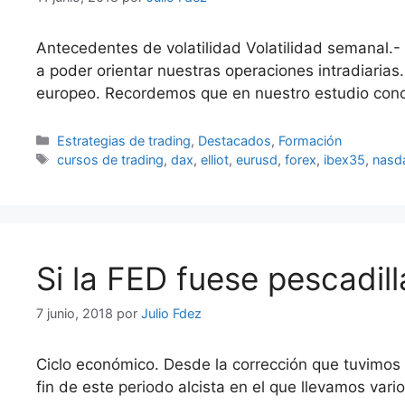
Antecedentes de volatilidad Volatilidad semanal.- 
a poder orientar nuestras operaciones intradiari
europeo. Recordemos que en nuestro estudio conc
Categorías
Estrategias de trading
,
Destacados
,
Formación
Etiquetas
cursos de trading
,
dax
,
elliot
,
eurusd
,
forex
,
ibex35
,
nasd
Si la FED fuese pescadill
7 junio, 2018
por
Julio Fdez
Ciclo económico. Desde la corrección que tuvimos 
fin de este periodo alcista en el que llevamos vari