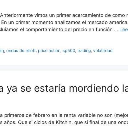
Anteriormente vimos un primer acercamiento de como nos 
as. En un primer momento analizamos el mercado americ
luíamos el comportamiento del precio en función …
Lee
aq
,
ondas de elliott
,
price action
,
sp500
,
trading
,
volatilidad
a ya se estaría mordiendo la
a primeros de febrero en la renta variable no son (mejo
os años. Que si ciclos de Kitchin, que si final de una on