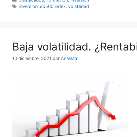
Etiquetas
inversion
,
sp500 index
,
volatilidad
Baja volatilidad. ¿Rentab
10 diciembre, 2021
por
Analista1